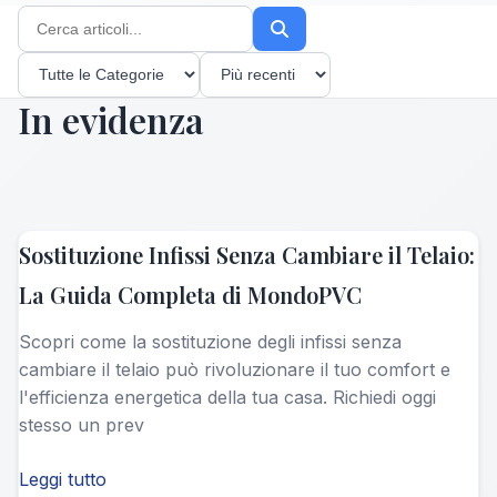
Finestre PVC
Guide complete
Porte Sicure
In evidenza
Consigli pratici
Installazione
Processo step-by-step
Sostituzione Infissi Senza Cambiare il Telaio:
La Guida Completa di MondoPVC
Scopri come la sostituzione degli infissi senza
cambiare il telaio può rivoluzionare il tuo comfort e
l'efficienza energetica della tua casa. Richiedi oggi
stesso un prev
Leggi tutto