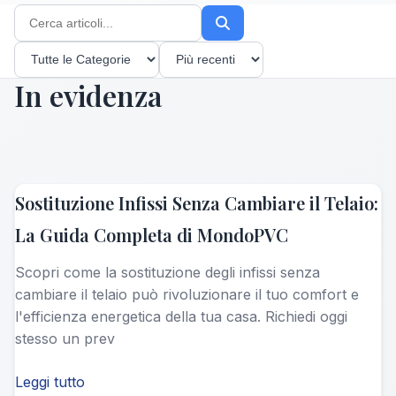
Finestre PVC
Guide complete
Porte Sicure
In evidenza
Consigli pratici
Installazione
Processo step-by-step
Sostituzione Infissi Senza Cambiare il Telaio:
La Guida Completa di MondoPVC
Scopri come la sostituzione degli infissi senza
cambiare il telaio può rivoluzionare il tuo comfort e
l'efficienza energetica della tua casa. Richiedi oggi
stesso un prev
Leggi tutto